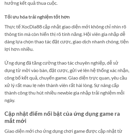
hưởng kết quả thua cuộc.
Tối ưu hóa trải nghiệm tốt hơn
Thực tế XocDia88 cập nhật giao diện mới không chỉ nhìn rõ
thông tin mà còn hiển thị rõ tính năng. Hội viên gia nhập dễ
dàng lựa chọn thao tác đặt cược, giao dịch nhanh chóng, tiện
lợi hơn nhiều.
Ứng dụng đã tăng cường thao tác chuyên nghiệp, dễ sử
dụng từ mời vào bàn, đặt cược, gửi vé lên hệ thống xác nhận,
công bố kết quả, chuyển game. Giao diện trực quan, yêu cầu
xử lý rất mau lẹ nên thành viên rất hài lòng. Sự nâng cấp
thành công thu hút nhiều newbie gia nhập trải nghiệm mỗi
ngày.
Cập nhật điểm nổi bật của ứng dụng game ra
mắt mới
Giao diện mới cho ứng dụng chơi game được cập nhật từ