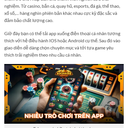
nghiệm. Từ casino, bắn cá, quay hũ, esports, đá gà, thể thao,
xổ số,… hàng nghìn phiên bản khác nhau cực kỳ đặc sắc và
đảm bảo chất lượng cao.
Giờ đây bạn có thể tải app xuống điện thoại cá nhân tương
thích với hệ điều hành IOS hoặc Android cụ thể. Sau đó vào
giao diện dễ dàng chọn chuyên mục và tới tựa game yêu
thích trải nghiệm theo nhu cầu cá nhân.