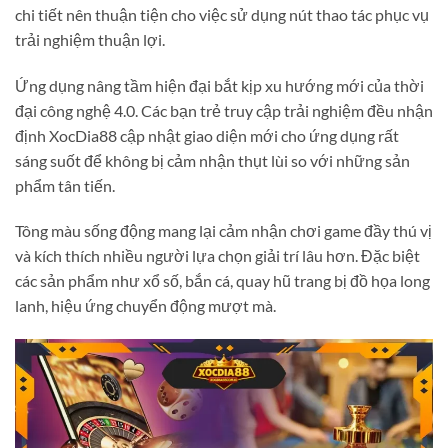
chi tiết nên thuận tiện cho việc sử dụng nút thao tác phục vụ
trải nghiệm thuận lợi.
Ứng dụng nâng tầm hiện đại bắt kịp xu hướng mới của thời
đại công nghệ 4.0. Các bạn trẻ truy cập trải nghiệm đều nhận
định XocDia88 cập nhật giao diện mới cho ứng dụng rất
sáng suốt để không bị cảm nhận thụt lùi so với những sản
phẩm tân tiến.
Tông màu sống động mang lại cảm nhận chơi game đầy thú vị
và kích thích nhiều người lựa chọn giải trí lâu hơn. Đặc biệt
các sản phẩm như xổ số, bắn cá, quay hũ trang bị đồ họa long
lanh, hiệu ứng chuyển động mượt mà.