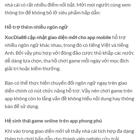
nhà cái có rất nhiều điểm nổi bật. Mời mọi người cùng xem
thông tin để không bỏ lỡ siêu phẩm hấp dẫn:
Hỗ trợ thêm nhiều ngôn ngữ
XocDia88 cập nhật giao diện mới cho app mobile
hỗ trợ
nhiều ngôn ngữ khác nhau, trong đó có tiếng Việt và tiếng
Anh. Bởi vậy phù hợp với đông đảo cược thủ khắp các nước
dễ dàng lựa chọn, tha hồ chơi game mỗi ngày với mục đích
giải trí hoặc kiếm thưởng.
Bạn có thể thực hiện chuyển đổi ngôn ngữ ngay trên giao
diện chính có nút chức năng hỗ trợ. Vậy nên chơi game trên
app không còn lo lắng vấn đề không hiểu nội dung hay thông
báo để sử dụng.
Hệ sinh thái game online trên app phong phú
Khi vào trong giao diện mới sẽ thấy nhà cái tích hợp đa dạng
thêm trò chơi hấp dẫn cho thành viên nghiên cứu trải