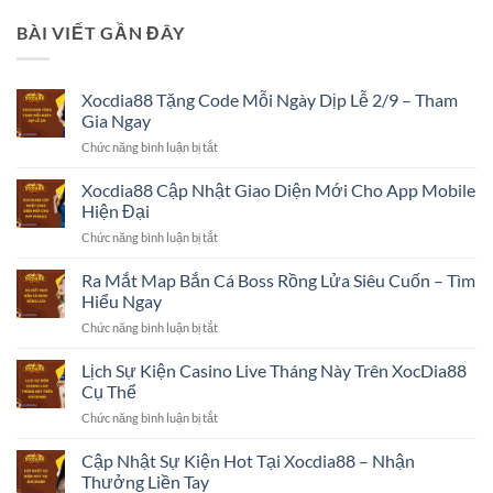
BÀI VIẾT GẦN ĐÂY
Xocdia88 Tặng Code Mỗi Ngày Dịp Lễ 2/9 – Tham
Gia Ngay
ở
Chức năng bình luận bị tắt
Xocdia88
Tặng
Xocdia88 Cập Nhật Giao Diện Mới Cho App Mobile
Code
Hiện Đại
Mỗi
ở
Chức năng bình luận bị tắt
Ngày
Xocdia88
Dịp
Cập
Ra Mắt Map Bắn Cá Boss Rồng Lửa Siêu Cuốn – Tìm
Lễ
Nhật
2/9
Hiểu Ngay
Giao
–
ở
Chức năng bình luận bị tắt
Diện
Tham
Ra
Mới
Gia
Mắt
Lịch Sự Kiện Casino Live Tháng Này Trên XocDia88
Cho
Ngay
Map
App
Cụ Thể
Bắn
Mobile
ở
Chức năng bình luận bị tắt
Cá
Hiện
Lịch
Boss
Đại
Sự
Cập Nhật Sự Kiện Hot Tại Xocdia88 – Nhận
Rồng
Kiện
Lửa
Thưởng Liền Tay
Casino