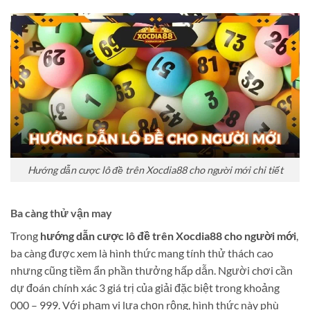
Hướng dẫn cược lô đề trên Xocdia88 cho người mới chi tiết
Ba càng thử vận may
Trong
hướng dẫn cược lô đề trên Xocdia88 cho người mới
,
ba càng được xem là hình thức mang tính thử thách cao
nhưng cũng tiềm ẩn phần thưởng hấp dẫn. Người chơi cần
dự đoán chính xác 3 giá trị của giải đặc biệt trong khoảng
000 – 999. Với phạm vi lựa chọn rộng, hình thức này phù