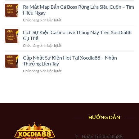
Dịp
Cập
Ra Mắt Map Bắn Cá Boss Rồng Lửa Siêu Cuốn – Tìm
Lễ
Nhật
2/9
Hiểu Ngay
Giao
–
ở
Chức năng bình luận bị tắt
Diện
Tham
Ra
Mới
Gia
Mắt
Lịch Sự Kiện Casino Live Tháng Này Trên XocDia88
Cho
Ngay
Map
App
Cụ Thể
Bắn
Mobile
ở
Chức năng bình luận bị tắt
Cá
Hiện
Lịch
Boss
Đại
Sự
Cập Nhật Sự Kiện Hot Tại Xocdia88 – Nhận
Rồng
Kiện
Lửa
Thưởng Liền Tay
Casino
Siêu
ở
Chức năng bình luận bị tắt
Live
Cuốn
Cập
Tháng
–
Nhật
Này
Tìm
Sự
Trên
Hiểu
Kiện
XocDia88
Ngay
Hot
Cụ
Tại
Thể
Xocdia88
–
HƯỚNG DẪN
Nhận
Thưởng
Liền
Tay
Hoàn Trả Xocdia88