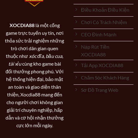
Điều Khoản Điều Kiện
Chơi Có Trách Nhiệm
XOCDIA88
là một cổng
game trực tuyến uy tín
,
nơi
CEO Đinh Mạnh
thỏa sức trải nghiệm những
Nạp Rút Tiền
trò chơi dân gian quen
XOCDIA88
thuộc như
xóc đĩa, bầu cua,
tài xỉu
cùng kho game bài
Tải App XOCDIA88
đổi thưởng phong phú. Với
Chăm Sóc Khách Hàng
hệ thống hiện đại, bảo mật
an toàn và giao diện thân
Sơ Đồ Trang Web
thiện, Xocdia88 mang đến
cho người chơi không gian
giải trí chuyên nghiệp, hấp
dẫn và cơ hội nhận thưởng
cực lớn mỗi ngày.