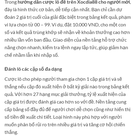
Trong
hướng dẫn cược lô đề trên Xocdia88 cho người mới
,
đây là hình thức cơ bản, dễ tiếp cận nhất. Bạn chỉ cần dự
đoán 2 giá trị cuối của giải đặc biệt trong bảng kết quả, phạm
vi lựa chọn từ 00 – 99. Ví dụ, đặt 10.000 VND, cho một con
số và kết quả trùng khớp sẽ nhận về khoản thưởng cao hơn
nhiều lần vốn ban đầu. Giao diện của nền tảng hỗ trợ chức
năng chọn nhanh, kiểm tra lệnh ngay lập tức, giúp giảm hạn
chế nhầm lẫn khi nhập số.
Đánh lô các cặp số đa dạng
Cược lô cho phép người tham gia chọn 1 cặp giá trị và sẽ
thắng nếu cặp đó xuất hiện ở bất kỳ giải nào trong bảng kết
quả. Với hơn 27 hạng mục giải thưởng, tỷ lệ xuất hiện của
cặp giá trị được đánh giá cao hơn so với đề. Nền tảng cung
cấp bảng số đầy đủ để người chơi dễ chọn cũng như hiển thị
số tiền đề xuất chi tiết. Loại hình này phù hợp với người
muốn phân bổ rủi ro trên nhiều giá trị và tăng cơ hội chiến
thắng.