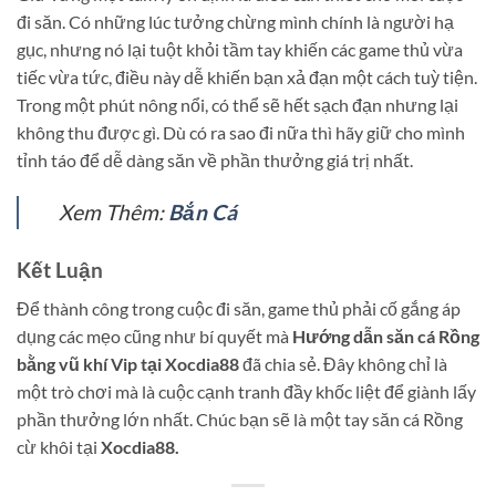
đi săn. Có những lúc tưởng chừng mình chính là người hạ
gục, nhưng nó lại tuột khỏi tầm tay khiến các game thủ vừa
tiếc vừa tức, điều này dễ khiến bạn xả đạn một cách tuỳ tiện.
Trong một phút nông nổi, có thể sẽ hết sạch đạn nhưng lại
không thu được gì. Dù có ra sao đi nữa thì hãy giữ cho mình
tỉnh táo để dễ dàng săn về phần thưởng giá trị nhất.
Xem Thêm:
Bắn Cá
Kết Luận
Để thành công trong cuộc đi săn, game thủ phải cố gắng áp
dụng các mẹo cũng như bí quyết mà
Hướng dẫn săn cá Rồng
bằng vũ khí Vip tại Xocdia88
đã chia sẻ. Đây không chỉ là
một trò chơi mà là cuộc cạnh tranh đầy khốc liệt để giành lấy
phần thưởng lớn nhất. Chúc bạn sẽ là một tay săn cá Rồng
cừ khôi tại
Xocdia88.