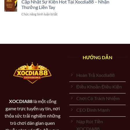
Cập Nhật Sự Kiện Hot Tại Xocdia88 – Nhận
Rồng
Kiện
Lửa
Thưởng Liền Tay
Casino
Siêu
ở
Chức năng bình luận bị tắt
Live
Cuốn
Cập
Tháng
–
Nhật
Này
Tìm
Sự
Trên
Hiểu
Kiện
XocDia88
Ngay
Hot
Cụ
Tại
Thể
Xocdia88
–
HƯỚNG DẪN
Nhận
Thưởng
Liền
Tay
Hoàn Trả Xocdia88
Điều Khoản Điều Kiện
Chơi Có Trách Nhiệm
XOCDIA88
là một cổng
game trực tuyến uy tín
,
nơi
CEO Đinh Mạnh
thỏa sức trải nghiệm những
Nạp Rút Tiền
trò chơi dân gian quen
XOCDIA88