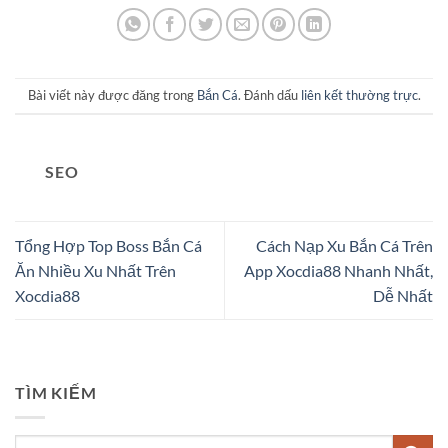
Bài viết này được đăng trong
Bắn Cá
. Đánh dấu
liên kết thường trực
.
SEO
Tổng Hợp Top Boss Bắn Cá
Cách Nạp Xu Bắn Cá Trên
Ăn Nhiều Xu Nhất Trên
App Xocdia88 Nhanh Nhất,
Xocdia88
Dễ Nhất
TÌM KIẾM