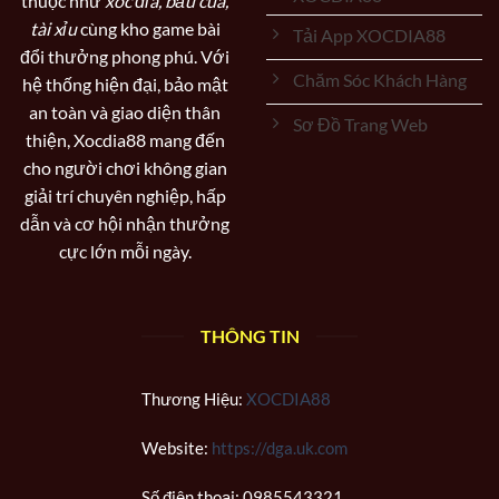
thuộc như
xóc đĩa, bầu cua,
tài xỉu
cùng kho game bài
Tải App XOCDIA88
đổi thưởng phong phú. Với
Chăm Sóc Khách Hàng
hệ thống hiện đại, bảo mật
an toàn và giao diện thân
Sơ Đồ Trang Web
thiện, Xocdia88 mang đến
cho người chơi không gian
giải trí chuyên nghiệp, hấp
dẫn và cơ hội nhận thưởng
cực lớn mỗi ngày.
THÔNG TIN
Thương Hiệu:
XOCDIA88
Website:
https://dga.uk.com
Số điện thoại: 0985543321