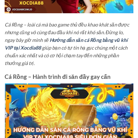
Cá Rồng – loài cá mà bao game thủ đều khao khát săn được
nhưng cũng vô cùng đau đầu khi nó rất khó săn. Đừng lo,
ngay bây giờ mình sẽ
Hướng dẫn săn cá Rồng bằng vũ khí
VIP tại Xocdia88
giúp bạn có tự tin hạ gục chúng một cách
chuẩn xác nhất và có cơ hội chạm tay đến những phần
thưởng giá trị.
Cá Rồng – Hành trình đi săn đầy gay cấn