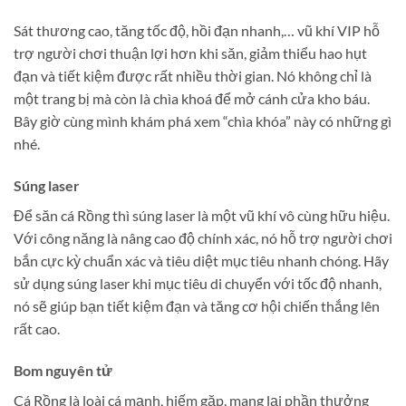
Sát thương cao, tăng tốc độ, hồi đạn nhanh,… vũ khí VIP hỗ
trợ người chơi thuận lợi hơn khi săn, giảm thiểu hao hụt
đạn và tiết kiệm được rất nhiều thời gian. Nó không chỉ là
một trang bị mà còn là chìa khoá để mở cánh cửa kho báu.
Bây giờ cùng mình khám phá xem “chìa khóa” này có những gì
nhé.
Súng laser
Để săn cá Rồng thì súng laser là một vũ khí vô cùng hữu hiệu.
Với công năng là nâng cao độ chính xác, nó hỗ trợ người chơi
bắn cực kỳ chuẩn xác và tiêu diệt mục tiêu nhanh chóng. Hãy
sử dụng súng laser khi mục tiêu di chuyển với tốc độ nhanh,
nó sẽ giúp bạn tiết kiệm đạn và tăng cơ hội chiến thắng lên
rất cao.
Bom nguyên tử
Cá Rồng là loài cá mạnh, hiếm gặp, mang lại phần thưởng