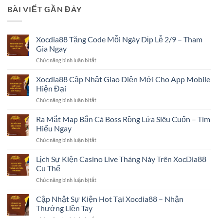
BÀI VIẾT GẦN ĐÂY
Xocdia88 Tặng Code Mỗi Ngày Dịp Lễ 2/9 – Tham
Gia Ngay
ở
Chức năng bình luận bị tắt
Xocdia88
Tặng
Xocdia88 Cập Nhật Giao Diện Mới Cho App Mobile
Code
Hiện Đại
Mỗi
ở
Chức năng bình luận bị tắt
Ngày
Xocdia88
Dịp
Cập
Ra Mắt Map Bắn Cá Boss Rồng Lửa Siêu Cuốn – Tìm
Lễ
Nhật
2/9
Hiểu Ngay
Giao
–
ở
Chức năng bình luận bị tắt
Diện
Tham
Ra
Mới
Gia
Mắt
Lịch Sự Kiện Casino Live Tháng Này Trên XocDia88
Cho
Ngay
Map
App
Cụ Thể
Bắn
Mobile
ở
Chức năng bình luận bị tắt
Cá
Hiện
Lịch
Boss
Đại
Sự
Cập Nhật Sự Kiện Hot Tại Xocdia88 – Nhận
Rồng
Kiện
Lửa
Thưởng Liền Tay
Casino
Siêu