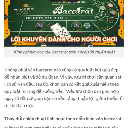
Kinh nghiệm đọc cầu baccarat trên Xocdia88 chuẩn nhất
Không phải ván baccarat nào cũng có quy luật kết quả đẹp,
dễ nhận biết và dễ dự đoán. Vì vậy, người chơi cần quan sát
lịch sử ván đầu, sau đó, chọn bàn có kết quả xuất hiện theo
quy luật rõ ràng để xuống tiền. Việc lựa chọn bàn phù hợp
ngay từ đầu sẽ giúp bạn có nền tảng thuận lợi, giảm thiểu rủi
ro khi đặt cược.
Thay đổi chiến thuật linh hoạt theo diễn biến ván baccarat
Một sai lầm thường gặp là cố chấp đánh theo một loại cầu