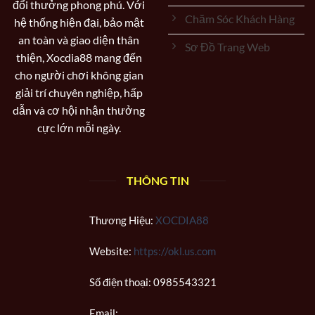
đổi thưởng phong phú. Với
Chăm Sóc Khách Hàng
hệ thống hiện đại, bảo mật
an toàn và giao diện thân
Sơ Đồ Trang Web
thiện, Xocdia88 mang đến
cho người chơi không gian
giải trí chuyên nghiệp, hấp
dẫn và cơ hội nhận thưởng
cực lớn mỗi ngày.
THÔNG TIN
Thương Hiệu:
XOCDIA88
Website:
https://okl.us.com
Số điện thoại: 0985543321
Email: