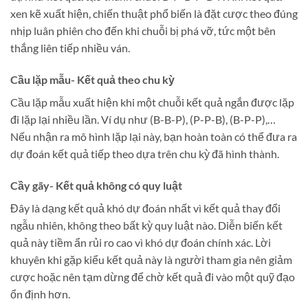
xen kẽ xuất hiện, chiến thuật phổ biến là đặt cược theo đúng
nhịp luân phiên cho đến khi chuỗi bị phá vỡ, tức một bên
thắng liên tiếp nhiều ván.
Cầu lặp mẫu- Kết quả theo chu kỳ
Cầu lặp mẫu xuất hiện khi một chuỗi kết quả ngắn được lặp
đi lặp lại nhiều lần. Ví dụ như (B-B-P), (P-P-B), (B-P-P),…
Nếu nhận ra mô hình lặp lại này, bạn hoàn toàn có thể đưa ra
dự đoán kết quả tiếp theo dựa trên chu kỳ đã hình thành.
Cầy gãy- Kết quả không có quy luật
Đây là dạng kết quả khó dự đoán nhất vì kết quả thay đổi
ngẫu nhiên, không theo bất kỳ quy luật nào. Diễn biến kết
quả này tiềm ẩn rủi ro cao vì khó dự đoán chính xác. Lời
khuyên khi gặp kiểu kết quả này là người tham gia nên giảm
cược hoặc nên tạm dừng để chờ kết quả đi vào một quỹ đạo
ổn định hơn.