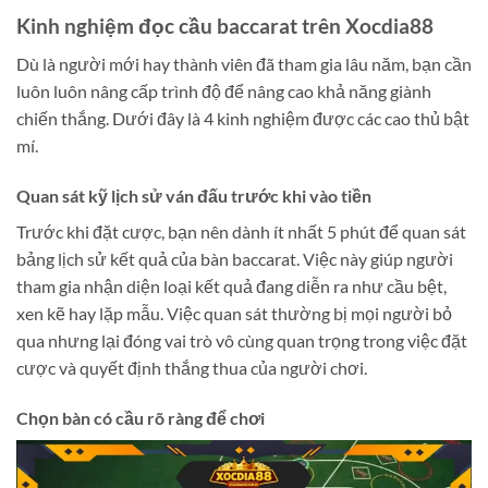
Kinh nghiệm đọc cầu baccarat trên Xocdia88
Dù là người mới hay thành viên đã tham gia lâu năm, bạn cần
luôn luôn nâng cấp trình độ để nâng cao khả năng giành
chiến thắng. Dưới đây là 4 kinh nghiệm được các cao thủ bật
mí.
Quan sát kỹ lịch sử ván đấu trước khi vào tiền
Trước khi đặt cược, bạn nên dành ít nhất 5 phút để quan sát
bảng lịch sử kết quả của bàn baccarat. Việc này giúp người
tham gia nhận diện loại kết quả đang diễn ra như cầu bệt,
xen kẽ hay lặp mẫu. Việc quan sát thường bị mọi người bỏ
qua nhưng lại đóng vai trò vô cùng quan trọng trong việc đặt
cược và quyết định thắng thua của người chơi.
Chọn bàn có cầu rõ ràng để chơi