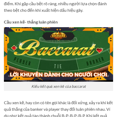
điểm. Khi gặp cầu bệt rõ ràng, nhiều người lựa chọn đánh
theo bệt cho đến khi xuất hiện dấu hiệu gãy.
Cầu xen kẽ- thắng luân phiên
Kiểu kết quả xen kẽ của baccarat
Cầu xen kẽ, hay còn có tên gọi khác là đối xứng, xảy ra khi kết
quả thắng của banker và player thay đổi luân phiên nhau. Ví
dụ như kết quả tạo thành chuỗi B-P-B-P-B-P. Khi kết quả