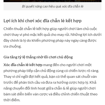
Bí quyết nâng cao hiệu quả xóc đĩa chẵn lẻ
Lợi ích khi chơi xóc đĩa chẵn lẻ kết hợp
Chiến thuật chẵn lẻ kết hợp giúp người chơi làm chủ cuộc
chơi thay vì phó mặc kết quả cho may rủi. Những lợi ích dưới
đây chính là lý do khiến phương pháp này ngày càng được
ưa chuộng.
Gia tăng tỷ lệ thắng nhờ lối chơi chủ động
Xóc đĩa chẵn lẻ kết hợp
mang đến cho người chơi một
phương pháp tiếp cận chủ động cùng có chiến lược rõ ràng.
Thay vì chỉ ngồi đợi kết quả, bạn có thể quan sát chuỗi ván
trước để phân tích cầu và đưa ra hướng cược hợp lý. Khả
năng chuyển đổi linh hoạt giữa chẵn & lẻ giúp người chơi
bám sát diễn biến ván cược và điều chỉnh chiến thuật theo
thời điểm.