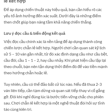
lẻ kết hợp
Để áp dụng chiến thuật này hiệu quả, bạn cần hiểu rõ các
yếu tố ảnh hưởng đến xác suất. Dưới đây là những điểm
then chốt giúp bạn nâng tầm khả năng chiến thắng.
Lưu ý đọc cầu & biến động kết quả
Việc đọc cầu chính xác là nền tảng để áp dụng thành công
chiến lược chẵn lẻ kết hợp. Người chơi cần quan sát kỹ lịch
sử 5 – 10 ván gần nhất, từ đó xác định dạng cầu như cầu bệt,
cầu đôi, cầu 1 – 1 – 2, hay cầu nhảy. Khi phát hiện cầu lặp lại
theo chuỗi, bạn nên tận dụng thời điểm đó để vào tiền mạnh
theo hướng chẵn hoặc lẻ.
Tuy nhiên, cầu có thể đảo bất cứ lúc nào. Nếu đã thua 2-3
ván liên tiếp, cần tạm dừng và quan sát tiếp thay vì cố gắng
gỡ. Đôi khi nghỉ đúng lúc là bước tiến vững chắc cho phiên
sau. Chơi chẵn lẻ kết hợp là một nghệ thuật đòi hỏi sự tỉnh
táo cùng kiên trì.