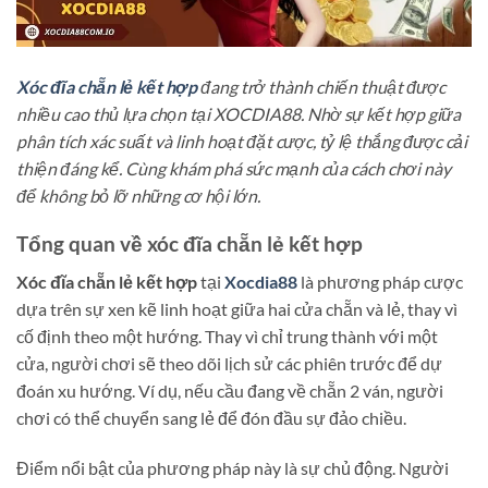
Xóc đĩa chẵn lẻ kết hợp
đang trở thành chiến thuật được
nhiều cao thủ lựa chọn tại XOCDIA88. Nhờ sự kết hợp giữa
phân tích xác suất và linh hoạt đặt cược, tỷ lệ thắng được cải
thiện đáng kể. Cùng khám phá sức mạnh của cách chơi này
để không bỏ lỡ những cơ hội lớn.
Tổng quan về xóc đĩa chẵn lẻ kết hợp
Xóc đĩa chẵn lẻ kết hợp
tại
Xocdia88
là phương pháp cược
dựa trên sự xen kẽ linh hoạt giữa hai cửa chẵn và lẻ, thay vì
cố định theo một hướng. Thay vì chỉ trung thành với một
cửa, người chơi sẽ theo dõi lịch sử các phiên trước để dự
đoán xu hướng. Ví dụ, nếu cầu đang về chẵn 2 ván, người
chơi có thể chuyển sang lẻ để đón đầu sự đảo chiều.
Điểm nổi bật của phương pháp này là sự chủ động. Người