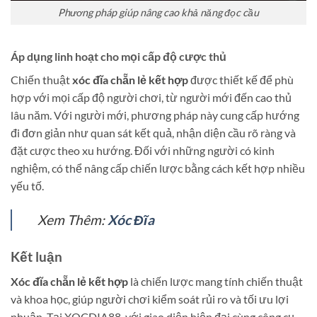
Phương pháp giúp nâng cao khả năng đọc cầu
Áp dụng linh hoạt cho mọi cấp độ cược thủ
Chiến thuật
xóc đĩa chẵn lẻ kết hợp
được thiết kế để phù
hợp với mọi cấp độ người chơi, từ người mới đến cao thủ
lâu năm. Với người mới, phương pháp này cung cấp hướng
đi đơn giản như quan sát kết quả, nhận diện cầu rõ ràng và
đặt cược theo xu hướng. Đối với những người có kinh
nghiệm, có thể nâng cấp chiến lược bằng cách kết hợp nhiều
yếu tố.
Xem Thêm:
Xóc Đĩa
Kết luận
Xóc đĩa chẵn lẻ kết hợp
là chiến lược mang tính chiến thuật
và khoa học, giúp người chơi kiểm soát rủi ro và tối ưu lợi
nhuận. Tại XOCDIA88, với giao diện hiện đại cùng công cụ