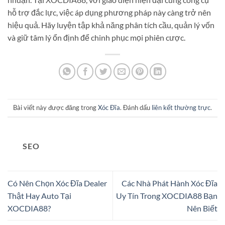
hỗ trợ đắc lực, việc áp dụng phương pháp này càng trở nên
hiệu quả. Hãy luyện tập khả năng phân tích cầu, quản lý vốn
và giữ tâm lý ổn định để chinh phục mọi phiên cược.
Bài viết này được đăng trong
Xóc Đĩa
. Đánh dấu
liên kết thường trực
.
SEO
Có Nên Chọn Xóc Đĩa Dealer
Các Nhà Phát Hành Xóc Đĩa
Thật Hay Auto Tại
Uy Tín Trong XOCDIA88 Bạn
XOCDIA88?
Nên Biết