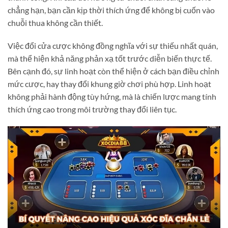
chẳng hạn, bạn cần kịp thời thích ứng để không bị cuốn vào
chuỗi thua không cần thiết.
Việc đổi cửa cược không đồng nghĩa với sự thiếu nhất quán,
mà thể hiện khả năng phản xạ tốt trước diễn biến thực tế.
Bên cạnh đó, sự linh hoạt còn thể hiện ở cách bạn điều chỉnh
mức cược, hay thay đổi khung giờ chơi phù hợp. Linh hoạt
không phải hành động tùy hứng, mà là chiến lược mang tính
thích ứng cao trong môi trường thay đổi liên tục.