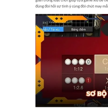
đúng đòi hỏi sự tinh ý cùng đôi chút may mắ