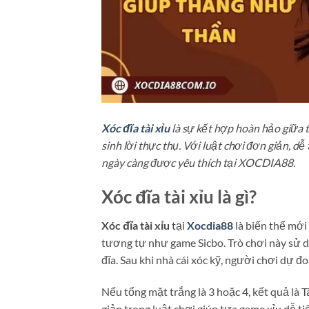
Xóc đĩa tài xỉu
là sự kết hợp hoàn hảo giữa tr
sinh lời thực thụ. Với luật chơi đơn giản, d
ngày càng được yêu thích tại XOCDIA88.
Xóc đĩa tài xỉu là gì?
Xóc đĩa tài xỉu
tại
Xocdia88
là biến thể mới 
tương tự như game Sicbo. Trò chơi này sử d
đĩa. Sau khi nhà cái xóc kỹ, người chơi dự đ
Nếu tổng mặt trắng là 3 hoặc 4, kết quả là T
giản trong luật chơi giúp tựa game xỉu dễ ti