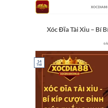
Bỏ
XOCDIA88
qua
nội
dung
Xóc Đĩa Tài Xỉu – Bí
ĐĂ
14
Th8