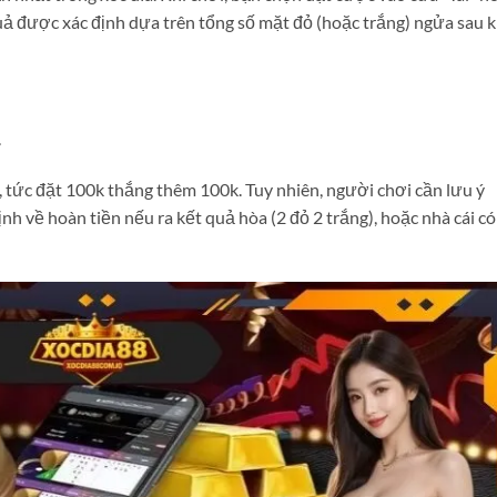
 quả được xác định dựa trên tổng số mặt đỏ (hoặc trắng) ngửa sau k
.
1, tức đặt 100k thắng thêm 100k. Tuy nhiên, người chơi cần lưu ý
nh về hoàn tiền nếu ra kết quả hòa (2 đỏ 2 trắng), hoặc nhà cái có