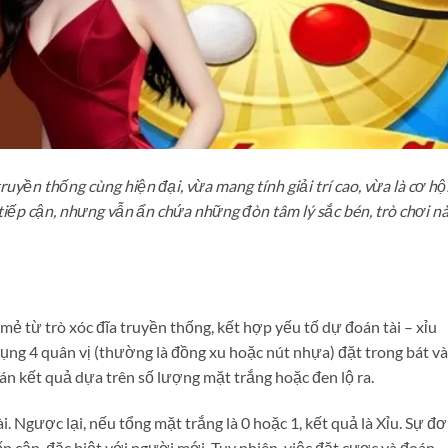
uyền thống cùng hiện đại, vừa mang tính giải trí cao, vừa là cơ hộ
ễ tiếp cận, nhưng vẫn ẩn chứa những đòn tâm lý sắc bén, trò chơi n
mẻ từ trò xóc đĩa truyền thống, kết hợp yếu tố dự đoán tài – xỉu
ụng 4 quân vị (thường là đồng xu hoặc nút nhựa) đặt trong bát và
oán kết quả dựa trên số lượng mặt trắng hoặc đen lộ ra.
ài. Ngược lại, nếu tổng mặt trắng là 0 hoặc 1, kết quả là Xỉu. Sự đ
ếp cận, đặc biệt với người mới. Tuy nhiên, việc đặt cược và đoán