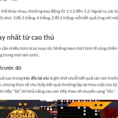
 thể khác nhau, thường dao động từ 1:1.5 đến 1:2. Ngoài ra, các b
i như: 3 đỏ 1 trắng, 4 trắng, 2 đỏ 2 trắng, mỗi kết quả ứng với m
ay nhất từ cao thủ
n cần nhiều hơn là sự may rủi. Những mẹo chơi tinh tế cùng chiến
ng trong mọi ván cược.
 trước đó
uả cao trong
xóc đĩa tài xỉu
là ghi nhớ chuỗi kết quả các ván trước
, nhưng thực tế cho thấy kết quả thường lặp lại theo một chu kỳ
ên tiếp “Tài”, thì khả năng cao ván tiếp theo sẽ chuyển sang “Xỉu”.