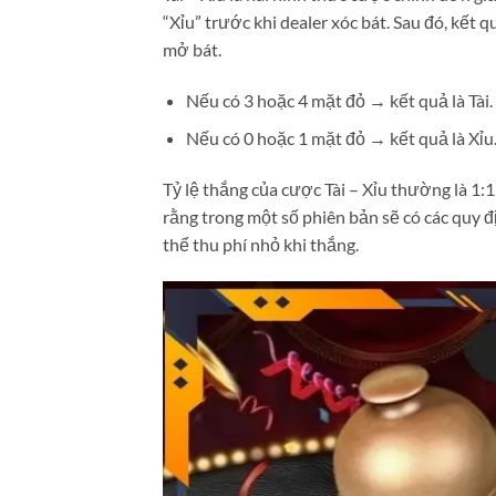
“Xỉu” trước khi dealer xóc bát. Sau đó, kết
mở bát.
Nếu có 3 hoặc 4 mặt đỏ → kết quả là Tài.
Nếu có 0 hoặc 1 mặt đỏ → kết quả là Xỉu
Tỷ lệ thắng của cược Tài – Xỉu thường là 1:
rằng trong một số phiên bản sẽ có các quy đị
thể thu phí nhỏ khi thắng.