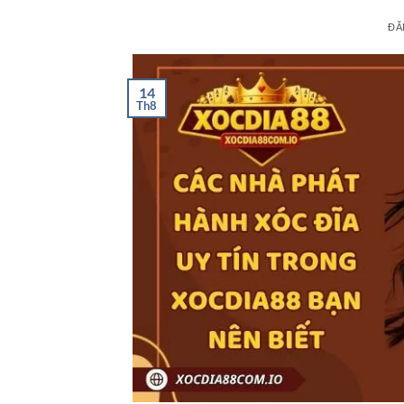
ĐĂ
14
Th8