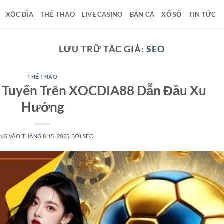
XÓC ĐĨA
THỂ THAO
LIVE CASINO
BẮN CÁ
XỔ SỐ
TIN TỨC
LƯU TRỮ TÁC GIẢ:
SEO
THỂ THAO
ực Tuyến Trên XOCDIA88 Dẫn Đầu Xu
Hướng
NG VÀO
THÁNG 8 15, 2025
BỞI
SEO