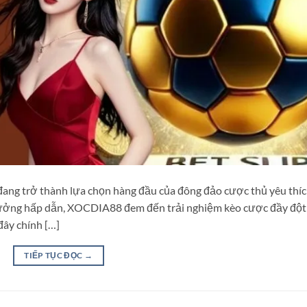
đang trở thành lựa chọn hàng đầu của đông đảo cược thủ yêu thí
thưởng hấp dẫn, XOCDIA88 đem đến trải nghiệm kèo cược đầy đột
đây chính […]
TIẾP TỤC ĐỌC
→