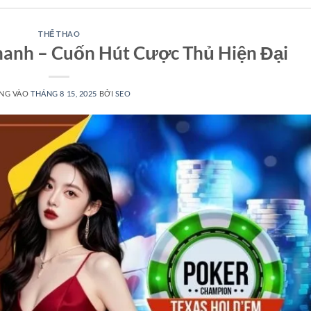
THỂ THAO
hanh – Cuốn Hút Cược Thủ Hiện Đại
NG VÀO
THÁNG 8 15, 2025
BỞI
SEO