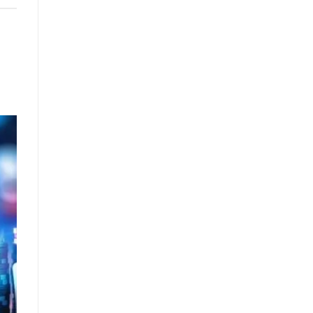
Tại
Xocdia88
–
Nhận
Thưởng
Liền
Tay