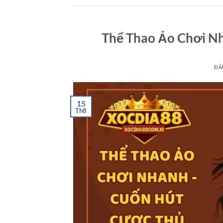
Thể Thao Ảo Chơi N
ĐĂ
15
Th8