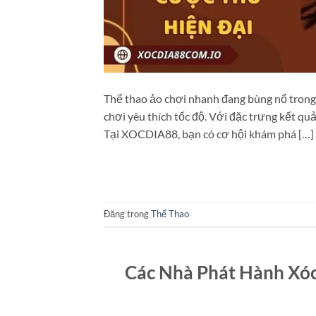
Thể thao ảo chơi nhanh đang bùng nổ trong
chơi yêu thích tốc độ. Với đặc trưng kết quả
Tại XOCDIA88, bạn có cơ hội khám phá […]
Đăng trong
Thể Thao
Các Nhà Phát Hành Xó