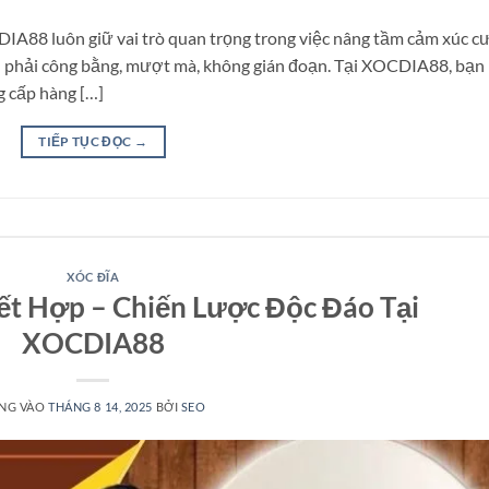
DIA88 luôn giữ vai trò quan trọng trong việc nâng tầm cảm xúc c
n phải công bằng, mượt mà, không gián đoạn. Tại XOCDIA88, bạn
g cấp hàng […]
TIẾP TỤC ĐỌC
→
XÓC ĐĨA
ết Hợp – Chiến Lược Độc Đáo Tại
XOCDIA88
NG VÀO
THÁNG 8 14, 2025
BỞI
SEO