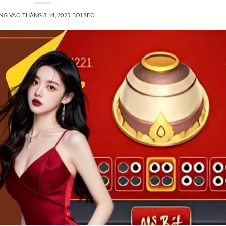
NG VÀO
THÁNG 8 14, 2025
BỞI
SEO