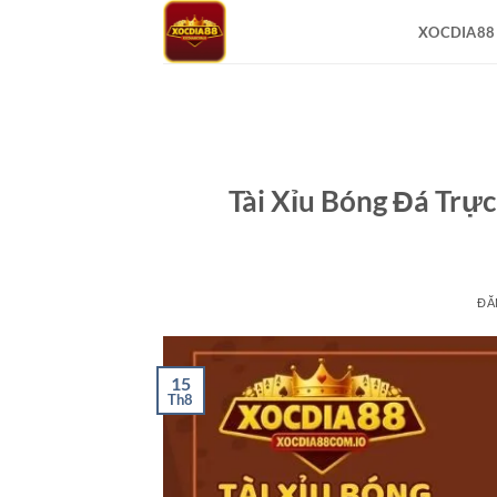
Bỏ
XOCDIA88
qua
nội
dung
Tài Xỉu Bóng Đá Tr
ĐĂ
15
Th8