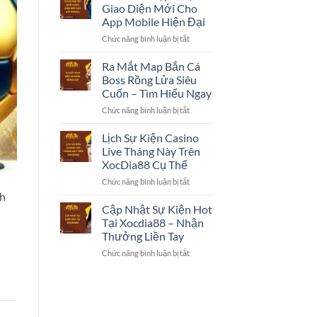
Code
Giao Diện Mới Cho
Mỗi
App Mobile Hiện Đại
Ngày
ở
Chức năng bình luận bị tắt
Dịp
Xocdia88
Lễ
Cập
2/9
Ra Mắt Map Bắn Cá
Nhật
–
Boss Rồng Lửa Siêu
Giao
Tham
Cuốn – Tìm Hiểu Ngay
Diện
Gia
ở
Chức năng bình luận bị tắt
Mới
Ngay
Ra
Cho
Mắt
App
Lịch Sự Kiện Casino
Map
Mobile
Live Tháng Này Trên
Bắn
Hiện
XocDia88 Cụ Thể
Cá
Đại
ở
Chức năng bình luận bị tắt
Boss
Lịch
Rồng
ch
Sự
Lửa
Cập Nhật Sự Kiện Hot
Kiện
Siêu
Tại Xocdia88 – Nhận
Casino
Cuốn
Thưởng Liền Tay
Live
–
ở
Chức năng bình luận bị tắt
Tháng
Tìm
Cập
Này
Hiểu
Nhật
Trên
Ngay
Sự
XocDia88
Kiện
Cụ
Hot
Thể